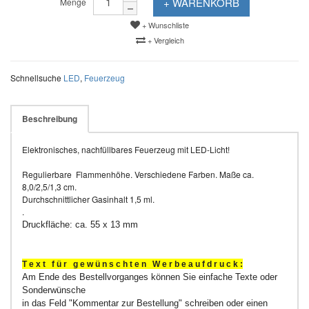
+ WARENKORB
Menge
+ Wunschliste
+ Vergleich
Schnellsuche
LED
,
Feuerzeug
Beschreibung
Elektronisches, nachfüllbares Feuerzeug mit LED-Licht!
Regulierbare Flammen­höhe. Verschiedene Farben. Maße ca.
8,0/2,5/1,3 cm.
Durchschnittlicher Gasinhalt 1,5 ml.
.
Druckfläche: ca. 55 x 13 mm
T e x t f ü r g e w ü n s c h t e n W e r b e a u f d r u c k :
Am Ende des Bestellvorganges können Sie einfache Texte oder
Sonderwünsche
in das Feld "Kommentar zur Bestellung" schreiben oder einen