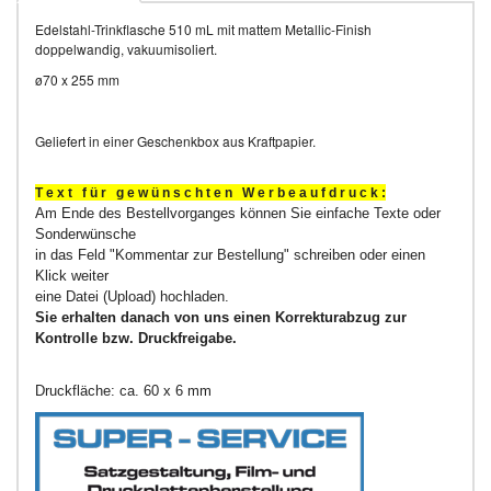
Edelstahl-Trinkflasche 510 mL mit mattem Metallic-Finish
doppelwandig, vakuumisoliert.
ø70 x 255 mm
Geliefert in einer Geschenkbox aus Kraftpapier.
T e x t f ü r g e w ü n s c h t e n W e r b e a u f d r u c k :
Am Ende des Bestellvorganges können Sie einfache Texte oder
Sonderwünsche
in das Feld "Kommentar zur Bestellung" schreiben oder einen
Klick weiter
eine Datei (Upload) hochladen.
Sie erhalten danach von uns einen Korrekturabzug zur
Kontrolle bzw. Druckfreigabe.
Druckfläche: ca. 60 x 6 mm