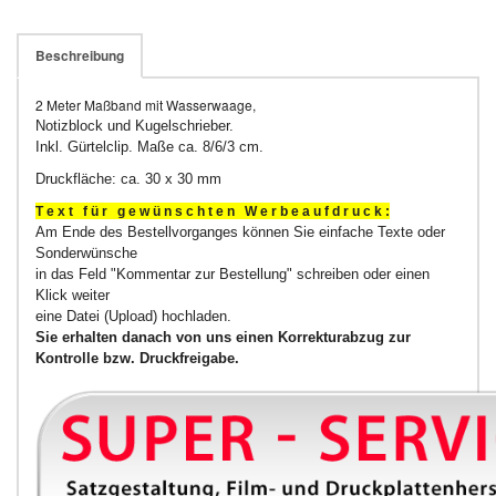
Beschreibung
2 Meter Maßband mit Wasserwaage,
Notizblock und Kugelschrieber.
Inkl. Gürtelclip. Maße ca. 8/6/3 cm.
Druckfläche: ca. 30 x 30 mm
T e x t f ü r g e w ü n s c h t e n W e r b e a u f d r u c k :
Am Ende des Bestellvorganges können Sie einfache Texte oder
Sonderwünsche
in das Feld "Kommentar zur Bestellung" schreiben oder einen
Klick weiter
eine Datei (Upload) hochladen.
Sie erhalten danach von uns einen Korrekturabzug zur
Kontrolle bzw. Druckfreigabe.